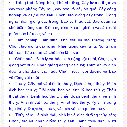
Trồng trọt: Nông hóa; Thổ nhưỡng; Cây lương thực và
cây thực phẩm; Cây rau, cây hoa và cây ăn quả; Cây công
nghiệp và cây dược liệu; Chọn, tạo giống cây trồng; Công
nghệ nhân giống cây trồng; Bảo vệ thực vật; Bảo quản và
chế biến nông sản. Kiểm nghiệm, khảo nghiệm và sản xuất
phân bón hữu cơ, vô cơ.
Lâm nghiệp: Lâm sinh, sinh thái và môi trường rừng;
Chọn, tạo giống cây rừng; Nhân giống cây rừng; Nông lâm
kết hợp; Bảo quản và chế biến lâm sản.
Chăn nuôi: Sinh lý và hóa sinh động vật nuôi; Chọn, tạo
giống vật nuôi; Nhân giống động vật nuôi; Thức ăn và dinh
dưỡng cho động vật nuôi; Chăm sóc, nuôi dưỡng và bảo
vệ động vật nuôi.
Thú y: Gây mê và điều trị thú y; Dịch tễ học thú y; Miễn
dịch học thú y; Giải phẫu học và sinh lý học thú y; Phẫu
thuật thú y; Bệnh học thú y, chẩn đoán bệnh thú y, vệ sinh
thú y; Vi sinh vật học thú y, vi rút học thú y; Ký sinh trùng
học thú y; Dược học thú y, vắc-xin và sinh phẩm thú y.
Thủy sản: Hệ sinh thái, sinh lý và dinh dưỡng thủy sản;
Chọn, tạo và nhân giống thủy sản; Bệnh thủy sản; Nuôi