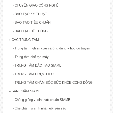
›
CHUYỂN GIAO CÔNG NGHỆ
›
ĐÀO TẠO KỸ THUẬT
›
ĐÀO TẠO TIÊU CHUẨN
›
ĐÀO TẠO HỆ THỐNG
»
CÁC TRUNG TÂM
›
Trung tâm nghiên cứu và ứng dụng y học cổ truyền
›
Trung tâm chế tạo máy
›
TRUNG TÂM ĐÀO TẠO SIAMB
›
TRUNG TÂM DƯỢC LIỆU
›
TRUNG TÂM CHĂM SÓC SỨC KHỎE CỘNG ĐỒNG
»
SẢN PHẨM SIAMB
›
Chủng giống vi sinh vật chuẩn SIAMB
›
Chế phẩm vi sinh nhà nuôi yến sào