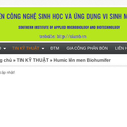
O
TIN KỸ THUẬT
ĐTM
GIA CÔNG PHÂN BÓN
LIÊN 
g chủ
»
TIN KỸ THUẬT
»
Humic lên men Biohumifer
cập nhật!