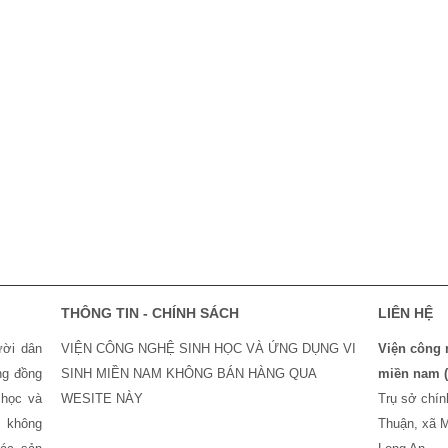
THÔNG TIN - CHÍNH SÁCH
LIÊN HỆ
ời dân
VIỆN CÔNG NGHỆ SINH HỌC VÀ ỨNG DỤNG VI
Viện công n
ng đồng
SINH MIỀN NAM KHÔNG BÁN HÀNG QUA
miền nam 
học và
WESITE NÀY
Trụ sở chi
̃ không
Thuận, xã M