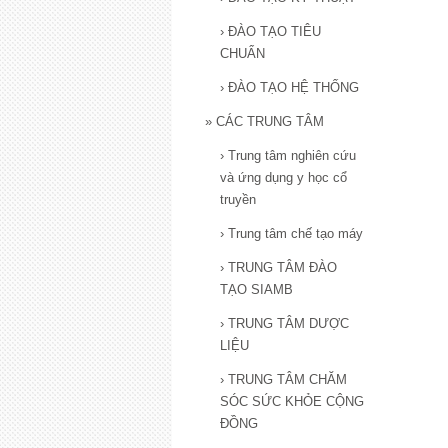
›
ĐÀO TẠO TIÊU
CHUẨN
›
ĐÀO TẠO HỆ THỐNG
»
CÁC TRUNG TÂM
›
Trung tâm nghiên cứu
và ứng dụng y học cổ
truyền
›
Trung tâm chế tạo máy
›
TRUNG TÂM ĐÀO
TẠO SIAMB
›
TRUNG TÂM DƯỢC
LIỆU
›
TRUNG TÂM CHĂM
SÓC SỨC KHỎE CỘNG
ĐỒNG