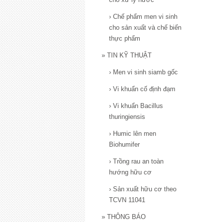
›
Chế phẩm men vi sinh
cho sản xuất và chế biến
thực phẩm
»
TIN KỸ THUẬT
›
Men vi sinh siamb gốc
›
Vi khuẩn cố định đạm
›
Vi khuẩn Bacillus
thuringiensis
›
Humic lên men
Biohumifer
›
Trồng rau an toàn
hướng hữu cơ
›
Sản xuất hữu cơ theo
TCVN 11041
»
THÔNG BÁO