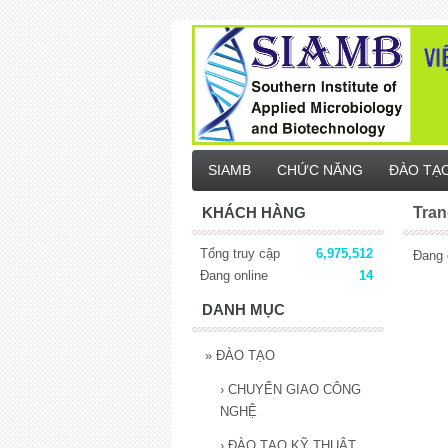
SIAMB
CHỨC NĂNG
ĐÀO TẠ
KHÁCH HÀNG
Tran
Tổng truy cập
6,975,512
Đang 
Đang online
14
DANH MỤC
»
ĐÀO TẠO
›
CHUYỂN GIAO CÔNG
NGHỆ
›
ĐÀO TẠO KỸ THUẬT