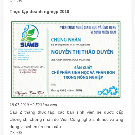
Chi tiết →
professional typically works in a: hospital, clinic, doctor’s
office, or skilled nursing facility (nursing home). A nutritional
Thực tập doanh nghiệp 2019
counselor helps clients (i.e. patients, individuals, residents,
groups, and children) develop healthy eating habits. They
also develop customized diets and eating programs for
those who have special dietary such as diabetes, high
blood pressure, low salt and sugar.
18-07-2019 // 2,520 lượt xem
Sau 2 tháng thực tập, các bạn sinh viên sẽ được cấp
chứng chỉ chứng nhận do Viện Công nghệ sinh học và ứng
dụng vi sinh miền nam cấp.
Chi tiết →