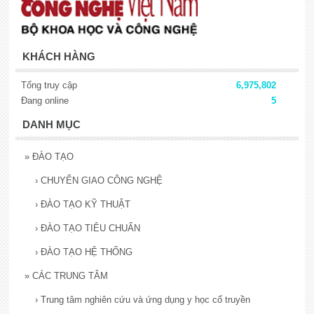
KHÁCH HÀNG
Tổng truy cập
6,975,802
Đang online
5
DANH MỤC
»
ĐÀO TẠO
›
CHUYỂN GIAO CÔNG NGHỆ
›
ĐÀO TẠO KỸ THUẬT
›
ĐÀO TẠO TIÊU CHUẨN
›
ĐÀO TẠO HỆ THỐNG
»
CÁC TRUNG TÂM
›
Trung tâm nghiên cứu và ứng dụng y học cổ truyền