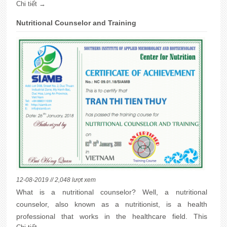
Chi tiết →
nó góp phần khép kín chu trình Ni tơ trong tự nhiên. Khóa
học này sẽ giúp học viên phân lập, nhân nuôi vi khuẩn một
Nutritional Counselor and Training
cách nhanh chóng, hữu hiệu.
12-08-2019 // 2,048 lượt xem
What is a nutritional counselor? Well, a nutritional
counselor, also known as a nutritionist, is a health
professional that works in the healthcare field. This