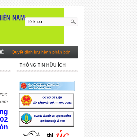
HỆ
Quyết định lưu hành phân bón
THÔNG TIN HỮU ÍCH
2021
 xem
ông
02
bón