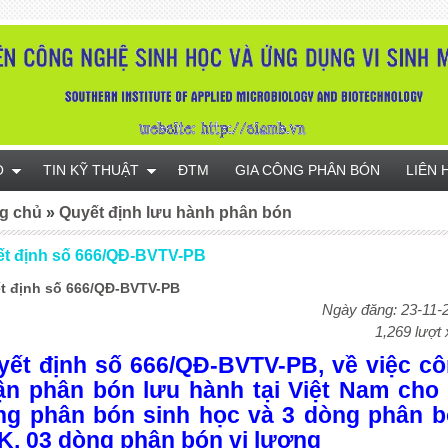
O
TIN KỸ THUẬT
ĐTM
GIA CÔNG PHÂN BÓN
LIÊN 
g chủ
»
Quyết định lưu hành phân bón
́t định số 666/QĐ-BVTV-PB
t định số 666/QĐ-BVTV-PB
Ngày đăng: 23-11-
1,269 lượt
ết định số 666/QĐ-BVTV-PB,
về việc c
̣n phân bón lưu hành tại Việt Nam cho
ng phân bón sinh học
và
3 dòng phân 
K
,
03 dòng phân bón vi lượng