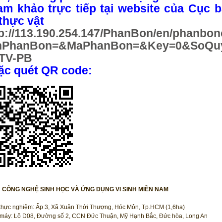
am khảo trực tiếp tại website của Cục 
thực vật
tp://113.190.254.147/PhanBon/en/phanb
nPhanBon=&MaPhanBon=&Key=0&SoQu
TV-PB
ặc quét QR code:
N CÔNG NGHỆ SINH HỌC VÀ ỨNG DỤNG VI SINH MIỀN NAM
thực nghiệm: Ấp 3, Xã Xuân Thới Thượng, Hóc Môn, Tp.HCM (1,6ha)
máy: Lô D08, Đường số 2, CCN Đức Thuận, Mỹ Hạnh Bắc, Đức hòa, Long An