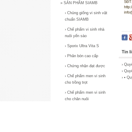
SĐT:
»
SẢN PHẨM SIAMB
http
info
›
Chủng giống vi sinh vật
chuẩn SIAMB
›
Chế phẩm vi sinh nhà
nuôi yến sào
›
Sporix Ultra Vita S
Tin l
›
Phân bón cao cấp
› Quy
›
Chứng nhận đạt được
› Quy
›
Chế phẩm men vi sinh
› • Q
cho trồng trọt
›
Chế phẩm men vi sinh
cho chăn nuôi
›
Chế phẩm men vi sinh
cho thủy sản
›
Chế phẩm men vi sinh
cho xử lý nước