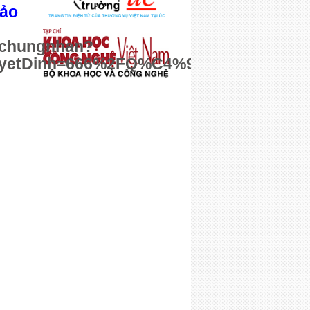
bảo
onchungnhan?
yetDinh=666%2FQ%C4%90-