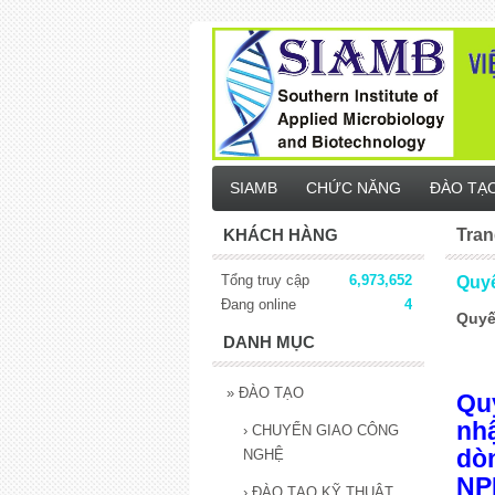
SIAMB
CHỨC NĂNG
ĐÀO TẠ
KHÁCH HÀNG
Tran
Tổng truy cập
6,973,652
Quyê
Đang online
4
Quyế
DANH MỤC
»
ĐÀO TẠO
Quy
nhâ
›
CHUYỂN GIAO CÔNG
dò
NGHỆ
NP
›
ĐÀO TẠO KỸ THUẬT