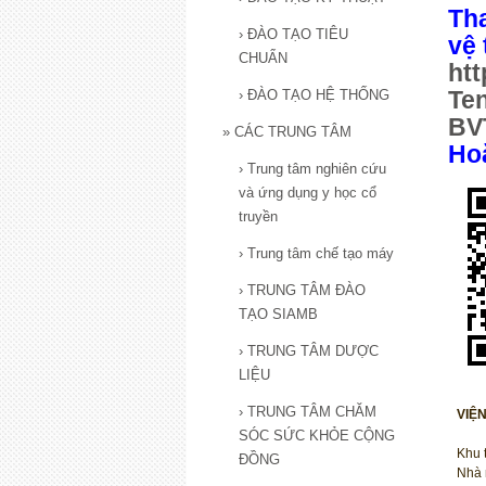
Th
›
ĐÀO TẠO TIÊU
vệ 
CHUẨN
ht
›
ĐÀO TẠO HỆ THỐNG
Te
BV
»
CÁC TRUNG TÂM
Ho
›
Trung tâm nghiên cứu
và ứng dụng y học cổ
truyền
›
Trung tâm chế tạo máy
›
TRUNG TÂM ĐÀO
TẠO SIAMB
›
TRUNG TÂM DƯỢC
LIỆU
›
TRUNG TÂM CHĂM
VIỆ
SÓC SỨC KHỎE CỘNG
Khu 
ĐỒNG
Nhà 