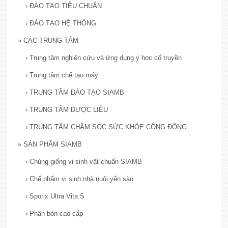
›
ĐÀO TẠO TIÊU CHUẨN
›
ĐÀO TẠO HỆ THỐNG
»
CÁC TRUNG TÂM
›
Trung tâm nghiên cứu và ứng dụng y học cổ truyền
›
Trung tâm chế tạo máy
›
TRUNG TÂM ĐÀO TẠO SIAMB
›
TRUNG TÂM DƯỢC LIỆU
›
TRUNG TÂM CHĂM SÓC SỨC KHỎE CỘNG ĐỒNG
»
SẢN PHẨM SIAMB
›
Chủng giống vi sinh vật chuẩn SIAMB
›
Chế phẩm vi sinh nhà nuôi yến sào
›
Sporix Ultra Vita S
›
Phân bón cao cấp