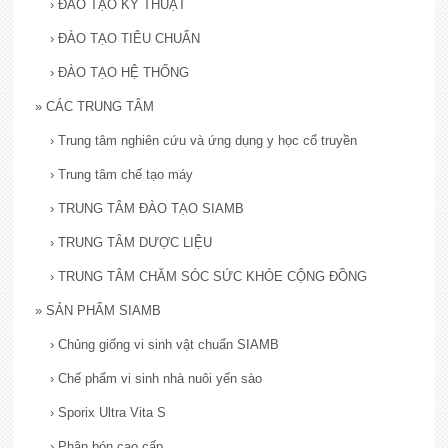
›
ĐÀO TẠO KỸ THUẬT
›
ĐÀO TẠO TIÊU CHUẨN
›
ĐÀO TẠO HỆ THỐNG
»
CÁC TRUNG TÂM
›
Trung tâm nghiên cứu và ứng dụng y học cổ truyền
›
Trung tâm chế tạo máy
›
TRUNG TÂM ĐÀO TẠO SIAMB
›
TRUNG TÂM DƯỢC LIỆU
›
TRUNG TÂM CHĂM SÓC SỨC KHỎE CỘNG ĐỒNG
»
SẢN PHẨM SIAMB
›
Chủng giống vi sinh vật chuẩn SIAMB
›
Chế phẩm vi sinh nhà nuôi yến sào
›
Sporix Ultra Vita S
›
Phân bón cao cấp