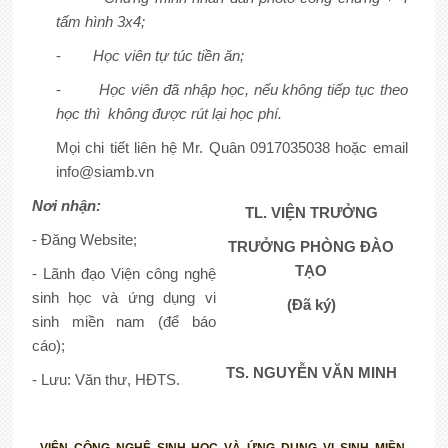
tấm hình 3x4;
-
Học viên tự túc tiền ăn;
-
Học viên đã nhập học, nếu không tiếp tục theo
học thì không được rút lại học phí.
Mọi chi tiết liên hệ Mr. Quân 0917035038 hoặc email
info@siamb.vn
N
ơi nhận:
TL. VIỆN TRƯỞNG
- Đăng Website;
TRƯỞNG PHÒNG ĐÀO
TẠO
- Lãnh đạo Viện công nghệ
sinh học và ứng dụng vi
(Đã ký)
sinh miền nam (để báo
cáo);
TS. NGUYỄN VĂN MINH
- Lưu: Văn thư, HĐTS.