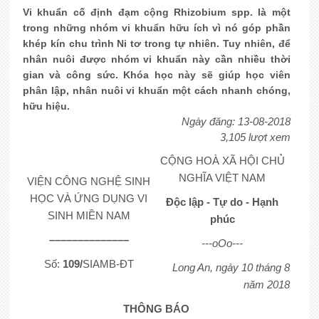
Vi khuẩn cố định đạm cộng Rhizobium spp. là một
trong những nhóm vi khuẩn hữu ích vì nó góp phần
khép kín chu trình Ni tơ trong tự nhiên. Tuy nhiên, để
nhân nuôi được nhóm vi khuẩn này cần nhiều thời
gian và công sức. Khóa học này sẽ giúp học viên
phân lập, nhân nuôi vi khuẩn một cách nhanh chóng,
hữu hiệu.
Ngày đăng: 13-08-2018
3,105 lượt xem
CỘNG HOÀ XÃ HỘI CHỦ
NGHĨA VIỆT NAM
VIỆN CÔNG NGHỆ SINH
HỌC VÀ ỨNG DỤNG VI
Độc lập - Tự do - Hạnh
SINH MIỀN NAM
phúc
––––––––––––––
---oOo---
Số:
109/
SIAMB-ĐT
Long An, ngày 10 tháng 8
năm 2018
THÔNG BÁO