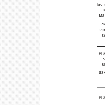
lượn
Đ
MS
Ph
lượ
1
Phâ
h
S
SS
Phâ