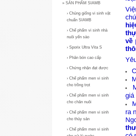
»
SẢN PHẨM SIAMB
Viê
›
Chủng giống vi sinh vật
chư
chuẩn SIAMB
hiê
›
Chế phẩm vi sinh nhà
thư
nuôi yến sào
về 
›
Sporix Ultra Vita S
th
›
Phân bón cao cấp
Yêu 
›
Chứng nhận đạt được
C
M
›
Chế phẩm men vi sinh
cho trồng trọt
M
giá
›
Chế phẩm men vi sinh
cho chăn nuôi
M
ra 
›
Chế phẩm men vi sinh
Ngo
cho thủy sản
th
›
Chế phẩm men vi sinh
có 
cho xử lý nước