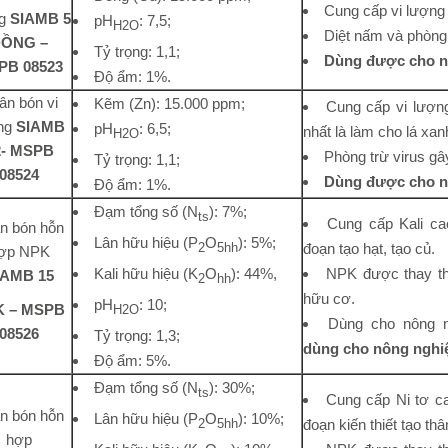
Cung cấp vi lượng 
g
SIAMB 5
pH
: 7,5;
H2O
Diệt nấm và phòng 
ỒNG –
Tỷ trọng: 1,1;
Dùng được cho n
PB 08523
Độ ẩm: 1%.
ân bón vi
Kẽm (Zn): 15.000 ppm;
Cung cấp vi lượn
ng
SIAMB
pH
: 6,5;
nhất là làm cho lá xanh
H2O
2- MSPB
Phòng trừ virus gâ
Tỷ trọng: 1,1;
08524
Dùng được cho n
Độ ẩm: 1%.
Đạm tổng số (N
): 7%;
ts
Cung cấp Kali ca
n bón hỗn
Lân hữu hiệu (P
O
): 5%;
đoạn tạo hạt, tạo củ.
2
5hh
ợp NPK
Kali hữu hiệu (K
O
): 44%,
NPK được thay t
IAMB 15
2
hh
hữu cơ.
pH
: 10;
K – MSPB
H2O
Dùng cho nông 
08526
Tỷ trọng: 1,3;
dùng cho nông nghi
Độ ẩm: 5%.
Đạm tổng số (N
): 30%;
ts
Cung cấp Ni tơ ca
n bón hỗn
Lân hữu hiệu (P
O
): 10%;
đoạn kiến thiết tạo thâ
2
5hh
hợp