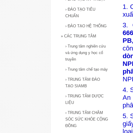
1. 
›
ĐÀO TẠO TIÊU
xuâ
CHUẨN
3.
›
ĐÀO TẠO HỆ THỐNG
66
»
CÁC TRUNG TÂM
PB
›
Trung tâm nghiên cứu
côn
và ứng dụng y học cổ
dò
truyền
NP
›
Trung tâm chế tạo máy
ph
NPK
›
TRUNG TÂM ĐÀO
TẠO SIAMB
4. 
›
TRUNG TÂM DƯỢC
An 
LIỆU
phâ
›
TRUNG TÂM CHĂM
5. 
SÓC SỨC KHỎE CỘNG
giấ
ĐỒNG
loạ