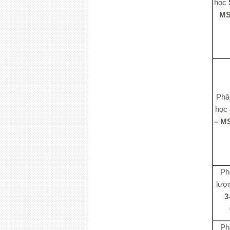
học
MS
Phâ
học
– M
Ph
lượ
3
Ph