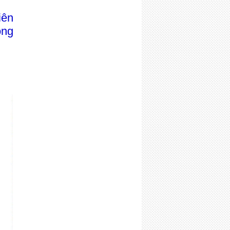
liên
̀ng