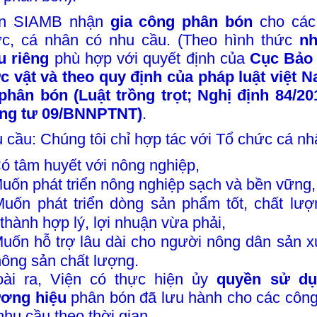
̣n SIAMB nhận
gia công phân bón
cho các 
́c, cá nhân có nhu cầu. (Theo hình thức
nh
̣u riêng
phù hợp với quyết định của
Cục
Bảo 
̣c vật
và theo quy định của pháp luật việt 
phân bón (Luật trồng trọt; Nghị định 84/20
ông tư 09/BNNPTNT)
.
cầu: Chúng tôi chỉ hợp tác với Tổ chức cá n
ó tâm huyết với nông nghiệp,
uốn phát triển nông nghiệp sạch và bền vững,
uốn phát triển dòng sản phẩm tốt, chất lượ
 thành hợp lý, lợi nhuận vừa phải,
uốn hỗ trợ lâu dài cho người nông dân sản xu
nông sản chất lượng.
ài ra, Viện có thực hiện ủy
quyền sử dụ
ương hiệu
phân bón đã lưu hành cho các công
nhu cầu theo thời gian.