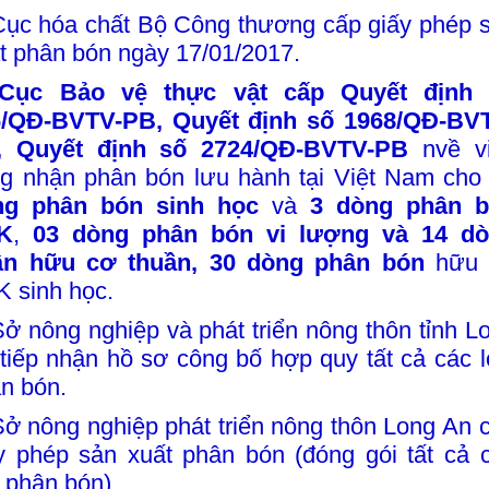
Cục hóa chất Bộ Công thương cấp giấy phép s
́t phân bón ngày 17/01/2017.
Cục Bảo vệ thực vật cấp Quyết định 
6/QĐ-BVTV-PB,
Quyết định số 1968/QĐ-BV
,
Quyết định số 2724/QĐ-BVTV-PB
nvề vi
g nhận phân bón lưu hành tại Việt Nam ch
ng phân bón sinh học
và
3 dòng phân 
K
,
03 dòng phân bón vi lượng và 14 d
ân hữu cơ thuần, 30 dòng phân bón
hữu 
 sinh học.
S
ở nông nghiệp và phát triển nông thôn tỉnh L
tiếp nhận hồ sơ công bố hợp quy tất cả các l
n bón.
Sở nông nghiệp phát triển nông thôn Long An 
y phép sản xuất phân bón (đóng gói tất cả 
i phân bón).