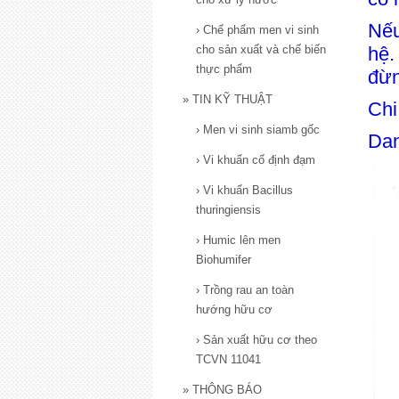
Nếu
›
Chế phẩm men vi sinh
cho sản xuất và chế biến
hệ
thực phẩm
đừn
»
TIN KỸ THUẬT
Chi
›
Men vi sinh siamb gốc
Dan
›
Vi khuẩn cố định đạm
›
Vi khuẩn Bacillus
thuringiensis
›
Humic lên men
Biohumifer
›
Trồng rau an toàn
hướng hữu cơ
›
Sản xuất hữu cơ theo
TCVN 11041
»
THÔNG BÁO