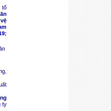
tổ
ãn
vệ
Nam
19;
hân
ng,
ất
ng
 ty