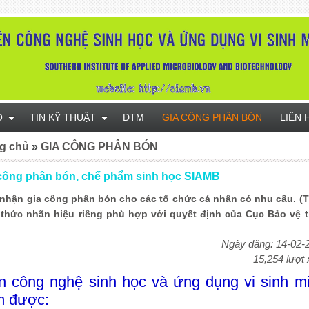
O
TIN KỸ THUẬT
ĐTM
GIA CÔNG PHÂN BÓN
LIÊN 
g chủ
»
GIA CÔNG PHÂN BÓN
công phân bón, chế phẩm sinh học SIAMB
 nhận gia công phân bón cho các tổ chức cá nhân có nhu cầu. (
 thức nhãn hiệu riêng phù hợp với quyết định của Cục Bảo vệ 
Ngày đăng: 14-02-
15,254 lượt
̣n công nghệ sinh học và ứng dụng vi sinh mi
 được: