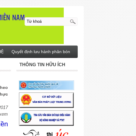
HỆ
Quyết định lưu hành phân bón
THÔNG TIN HỮU ÍCH
Theo
thực
2017
 xem
ền