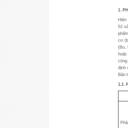
1. 
Hiện
52 s
phẩm
cơ (b
(Bo,
hoặc 
công 
định
Bản 
1.1.
Phâ