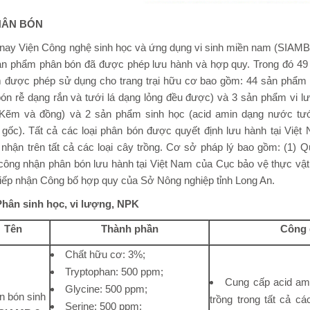
PHÂN BÓN
 nay Viện Công nghệ sinh học và ứng dụng vi sinh miền nam (SIAMB
ản phẩm phân bón đã được phép lưu hành và hợp quy. Trong đó 49
 được phép sử dụng cho trang trại hữu cơ bao gồm: 44 sản phẩm
ón rễ dạng rắn và tưới lá dạng lỏng đều được) và 3 sản phẩm vi l
 Kẽm và đồng) và 2 sản phẩm sinh học (acid amin dạng nước tướ
gốc). Tất cả các loại phân bón được quyết định lưu hành tại Việ
nhận trên tất cả các loại cây trồng. Cơ sở pháp lý bao gồm: (1) Q
 công nhận phân bón lưu hành tại Việt Nam của Cục bảo vệ thực vật
tiếp nhận Công bố hợp quy của Sở Nông nghiệp tỉnh Long An.
 Phân sinh học, vi lượng, NPK
Tên
Thành phần
Công
Chất hữu cơ: 3%;
Tryptophan: 500 ppm;
Cung cấp acid am
Glycine: 500 ppm;
n bón sinh
trồng trong tất cả các
Serine: 500 ppm;