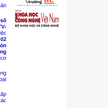
ản
số
TV-
ệc
o
02
bón
òng
cơ
ong
oại
cấp
các