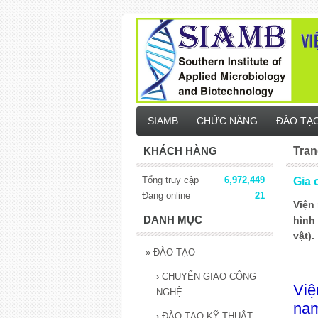
SIAMB
CHỨC NĂNG
ĐÀO TẠ
KHÁCH HÀNG
Tran
Tổng truy cập
6,972,449
Gia 
Đang online
21
Viện
DANH MỤC
hình
vật).
»
ĐÀO TẠO
›
CHUYỂN GIAO CÔNG
Viê
NGHỆ
nam
›
ĐÀO TẠO KỸ THUẬT