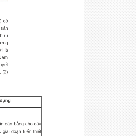
) có
 sản
 hữu
ượng
i lá
t Nam
uyết
, (2)
 dụng
in cân bằng cho cây
 giai đoạn kiến thiết