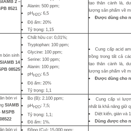
SIAMB 2 –
tạo thân cành lá, du
Alanin: 500 ppm;
PB 8521
lượng sản phẩm về mà
pH
: 6,5
H2O
Được dùng cho n
Độ ẩm: 20%
Tỷ trọng: 1,15
Chất hữu cơ: 0,01%;
Tryptophan: 100 ppm;
Cung cấp acid am
Glycine: 100 ppm;
n bón sinh
trồng trong tất cả các
Serine: 100 ppm;
SIAMB 14
tạo thân cành lá, du
Alanin: 100 ppm;
SPB 08525
lượng sản phẩm về mà
pH
: 6,5
H2O
Được dùng cho n
Độ ẩm: 20%
Tỷ trọng: 1,1
ân bón vi
Bo (B): 2.100 ppm;
Cung cấp vi lượ
ng
SIAMB
pH
: 7,5;
nhất là khả năng giữ q
H2O
- MSPB
Diệt kiến, gián và 
Tỷ trọng: 1,1;
08522
Dùng được cho n
Độ ẩm: 1%.
ân bón vi
Đồng (Cu): 15.000 ppm;