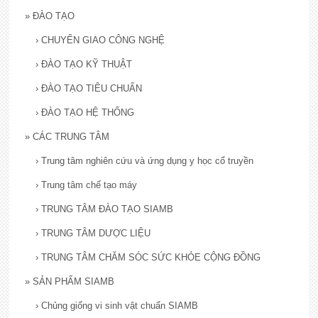
»
ĐÀO TẠO
›
CHUYỂN GIAO CÔNG NGHỆ
›
ĐÀO TẠO KỸ THUẬT
›
ĐÀO TẠO TIÊU CHUẨN
›
ĐÀO TẠO HỆ THỐNG
»
CÁC TRUNG TÂM
›
Trung tâm nghiên cứu và ứng dụng y học cổ truyền
›
Trung tâm chế tạo máy
›
TRUNG TÂM ĐÀO TẠO SIAMB
›
TRUNG TÂM DƯỢC LIỆU
›
TRUNG TÂM CHĂM SÓC SỨC KHỎE CỘNG ĐỒNG
»
SẢN PHẨM SIAMB
›
Chủng giống vi sinh vật chuẩn SIAMB