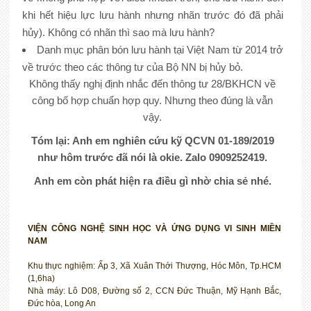
khi hết hiệu lực lưu hành nhưng nhãn trước đó đã phải
hủy). Không có nhãn thì sao mà lưu hành?
Danh mục phân bón lưu hành tại Việt Nam từ 2014 trở
về trước theo các thông tư của Bộ NN bị hủy bỏ.
Không thấy nghị định nhắc đến thông tư 28/BKHCN về
công bố hợp chuẩn hợp quy. Nhưng theo đúng là vẫn
vậy.
Tóm lại: Anh em nghiên cứu kỹ QCVN 01-189/2019
như hôm trước đã nói là okie. Zalo 0909252419.
Anh em còn phát hiện ra điều gì nhờ chia sẻ nhé.
VIỆN CÔNG NGHỆ SINH HỌC VÀ ỨNG DỤNG VI SINH MIỀN
NAM
Khu thực nghiệm: Ấp 3, Xã Xuân Thới Thượng, Hóc Môn, Tp.HCM
(1,6ha)
Nhà máy: Lô D08, Đường số 2, CCN Đức Thuận, Mỹ Hạnh Bắc,
Đức hòa, Long An