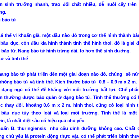
̉n sinh trưỡng nhanh, trao đổi chất nhiều, dễ nuôi cấy trên
ng.
bào tử
á thể vi khuẩn già, một đầu nào đó trong cơ thể hình thành bà
 bầu dục, còn đầu kia hình thành tinh thể hình thoi, đó là giai 
bào tử. Nang bào tử hình trứng dài, to hơn thể sinh dưỡng.
ử và tinh thể
ang bào tử phát triển đến một giai đoạn nào đó, chúng sẽ nứ
 phóng bào tử và tinh thể. Kích thước bào tử 0,8 – 0,9 m x 2 m.
̉ dạng ngủ có thể đề kháng với môi trường bất lợi. Chế phẩ
n thường được bảo quản ở dạng bào tử. Tinh thể thường có k
c thay đổi, khoảng 0,6 m x 2 m, hình thoi, cũng có loại hình tr
 bầu dục tùy theo loài và loại môi trường. Tinh thể là một l
n, là chất diệt sâu có hiệu quả chủ yếu.
huẩn B. thuringiensis nhu cầu dinh dưỡng không cao. Chất 
g chủ yếu là protein động thực vật, có thể phát triển bình th