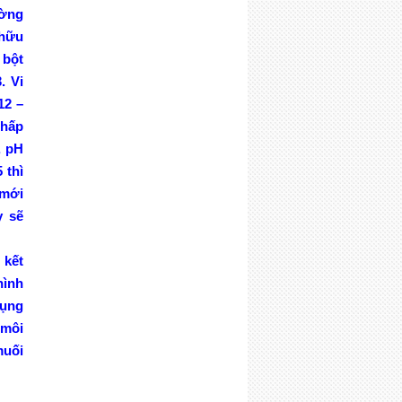
ờng
hữu
bột
. Vi
 12 –
hấp
m, pH
 thì
 mới
 sẽ
kết
ình
ụng
 môi
uối