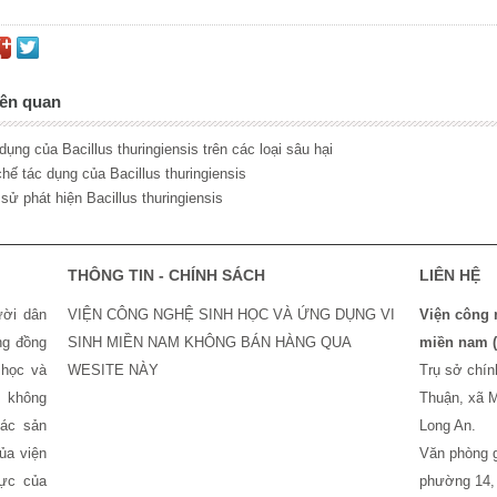
iên quan
 dụng của Bacillus thuringiensis trên các loại sâu hại
hế tác dụng của Bacillus thuringiensis
h sử phát hiện Bacillus thuringiensis
THÔNG TIN - CHÍNH SÁCH
LIÊN HỆ
ời dân
VIỆN CÔNG NGHỆ SINH HỌC VÀ ỨNG DỤNG VI
Viện công n
ng đồng
SINH MIỀN NAM KHÔNG BÁN HÀNG QUA
miền nam 
học và
WESITE NÀY
Trụ sở chi
̃ không
Thuận, xã M
ác sản
Long An.
̉a viện
Văn phòng g
ực của
phường 14,