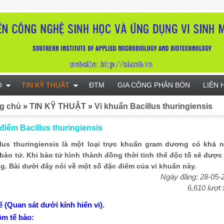
O
TIN KỸ THUẬT
ĐTM
GIA CÔNG PHÂN BÓN
LIÊN 
g chủ
»
TIN KỸ THUẬT
»
Vi khuẩn Bacillus thuringiensis
 điểm Bacillus thuringiensis
lus thuringiensis là một loại trực khuẩn gram dương có khả 
bào tử. Khi bào tử hình thành đồng thời tinh thể độc tố sẽ được 
g. Bài dưới đây nói về một số đặc điểm của vi khuẩn này.
Ngày đăng: 28-05-
6,610 lượt
ể (Quan sát dưới kính hiển vi).
m tế bào: