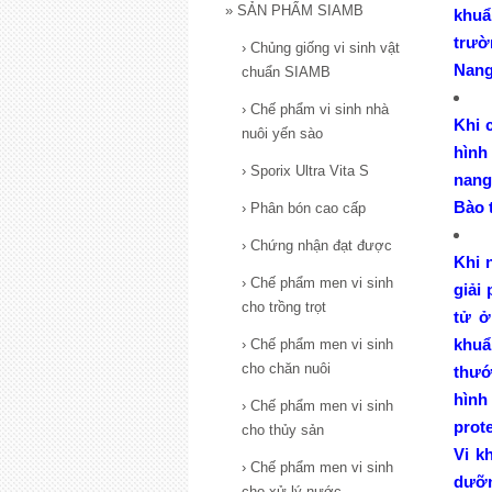
»
SẢN PHẨM SIAMB
khuâ
trườ
›
Chủng giống vi sinh vật
Nang 
chuẩn SIAMB
›
Chế phẩm vi sinh nhà
Khi c
nuôi yến sào
hình
›
Sporix Ultra Vita S
nang 
Bào t
›
Phân bón cao cấp
›
Chứng nhận đạt được
Khi n
›
Chế phẩm men vi sinh
giải
cho trồng trọt
tử ơ
khuẩ
›
Chế phẩm men vi sinh
cho chăn nuôi
thướ
hình
›
Chế phẩm men vi sinh
protei
cho thủy sản
Vi k
›
Chế phẩm men vi sinh
dưỡn
cho xử lý nước