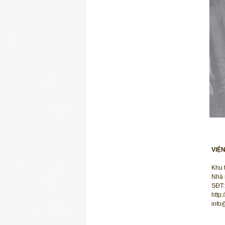
VIỆ
Khu 
Nhà 
SĐT:
http
info