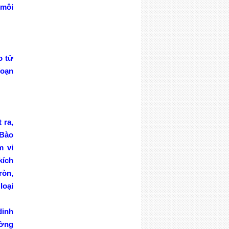
 môi
o tử
đoạn
t ra,
 Bào
m vi
ích
òn,
oại
dinh
ường