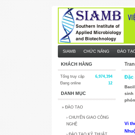
SIAMB
CHỨC NĂNG
ĐÀO TẠ
KHÁCH HÀNG
Tran
Tổng truy cập
6,974,394
Đặc
Đang online
12
Bacil
DANH MỤC
sinh 
phón
»
ĐÀO TẠO
›
CHUYỂN GIAO CÔNG
Vi th
NGHỆ
Nhuộ
›
ĐÀO TẠO KỸ THUẬT