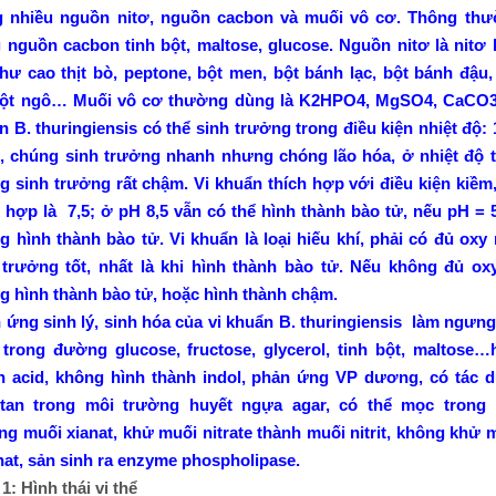
g nhiều nguồn nitơ, nguồn cacbon và muối vô cơ. Thông thư
 nguồn cacbon tinh bột, maltose, glucose. Nguồn nitơ là nitơ 
ư cao thịt bò, peptone, bột men, bột bánh lạc, bột bánh đậu, 
 bột ngô… Muối vô cơ thường dùng là K2HPO4, MgSO4, CaCO3
n B. thuringiensis có thể sinh trưởng trong điều kiện nhiệt độ:
 chúng sinh trưởng nhanh nhưng chóng lão hóa, ở nhiệt độ t
g sinh trưởng rất chậm. Vi khuẩn thích hợp với điều kiện kiề
h hợp là 7,5; ở pH 8,5 vẫn có thể hình thành bào tử, nếu pH = 5
 hình thành bào tử. Vi khuẩn là loại hiếu khí, phải có đủ oxy
trưởng tốt, nhất là khi hình thành bào tử. Nếu không đủ oxy
 hình thành bào tử, hoặc hình thành chậm.
 ứng sinh lý, sinh hóa của vi khuẩn B. thuringiensis làm ngưng 
, trong đường glucose, fructose, glycerol, tinh bột, maltose…h
h acid, không hình thành indol, phản ứng VP dương, có tác d
 tan trong môi trường huyết ngựa agar, có thể mọc trong
ng muối xianat, khử muối nitrate thành muối nitrit, không khử m
hat, sản sinh ra enzyme phospholipase.
1: Hình thái vi thể