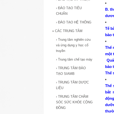
›
ĐÀO TẠO TIÊU
B. th
CHUẨN
dương
›
ĐÀO TẠO HỆ THỐNG
Tế b
»
CÁC TRUNG TÂM
bào 
›
Trung tâm nghiên cứu
và ứng dụng y học cổ
Thể 
truyền
một 
›
Trung tâm chế tạo máy
Quá 
bào t
›
TRUNG TÂM ĐÀO
Thể
TẠO SIAMB
›
TRUNG TÂM DƯỢC
Thể 
LIỆU
bắt
›
TRUNG TÂM CHĂM
động
SÓC SỨC KHỎE CỘNG
dưỡ
ĐỒNG
thườ