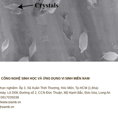
N CÔNG NGHỆ SINH HỌC VÀ ỨNG DỤNG VI SINH MIỀN NAM
thực nghiệm: Ấp 3, Xã Xuân Thới Thượng, Hóc Môn, Tp.HCM (1,6ha)
máy: Lô D08, Đường số 2, CCN Đức Thuận, Mỹ Hạnh Bắc, Đức hòa, Long An
 0917035038
://www.siamb.vn
@siamb.vn