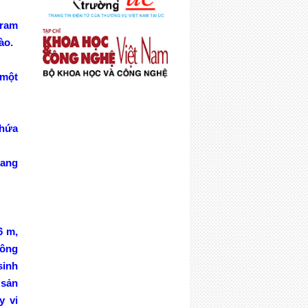
 gram
ào.
 một
chứa
nang
6 m,
hông
 sinh
sản
y vi