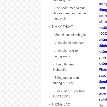
tron
›
Chế phẩm men vi sinh
dùng
cho sản xuất và chế biến
cơ nh
thực phẩm
cá,
»
TIN KỸ THUẬT
khuẩ
400C,
›
Men vi sinh siamb gốc
chún
›
Vi khuẩn cố định đạm
thíc
›
Vi khuẩn Bacillus
không
thuringiensis
sinh 
không
›
Humic lên men
Phản
Biohumifer
sữa
›
Trồng rau an toàn
thàn
hướng hữu cơ
hòa
›
Sản xuất hữu cơ theo
trườ
TCVN 11041
sulp
»
THÔNG BÁO
Hình 