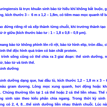
uringiensis là trực khuẩn sinh bào tử hiếu khí không bắt buộc,
, kích thước 3 – 6 m x 1,2 – 1,8m, có tiêm mao mọc quanh tế b
ào đứng riêng rẽ và xếp thành từng chuỗi, khi trưởng thành tạo
tử ở giữa (kích thước bào tư : 1 – 1,8 x 0,8 – 0,9 µm).
mang bào tử không phình lên rõ rệt, bào tử hình elip, tròn đầu, 
tinh thể độc hình quả trám có bản chất protein.
trình sống cũng có thể chia ra 3 giai đoạn: thể sinh dưỡng, 
ử, bào tử và tinh thể.
 sinh dưỡng
sinh dưỡng dạng que, hai đầu tù, kích thước 1,2 – 1,8 m x 3 – 
 màu gram dương. Lông mọc xung quanh, hơi động hoặc k
. Chúng thường tồn tại 1 cá thể hoặc 2 cá thể liền nhau. Thể
ng sinh sản theo kiểu phân chia ngang. Trong thời kỳ sinh 
ng có 2, 4, 8…thể sinh dưỡng liền nhau thành chuỗi. Lúc nà