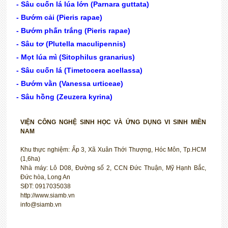
- Sâu cuốn lá lúa lớn (Parnara guttata)
- Bướm cải (Pieris rapae)
- Bướm phấn trắng (Pieris rapae)
- Sâu tơ (Plutella maculipennis)
- Mọt lúa mì (Sitophilus granarius)
- Sâu cuốn lá (Timetocera acellassa)
- Bướm vằn (Vanessa urticeae)
- Sâu hồng (Zeuzera kyrina)
VIỆN CÔNG NGHỆ SINH HỌC VÀ ỨNG DỤNG VI SINH MIỀN
NAM
Khu thực nghiệm: Ấp 3, Xã Xuân Thới Thượng, Hóc Môn, Tp.HCM
(1,6ha)
Nhà máy: Lô D08, Đường số 2, CCN Đức Thuận, Mỹ Hạnh Bắc,
Đức hòa, Long An
SĐT: 0917035038
http://www.siamb.vn
info@siamb.vn