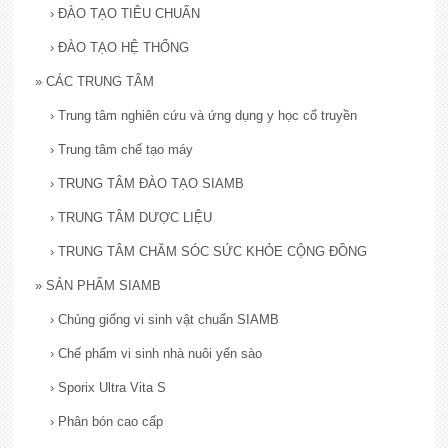
›
ĐÀO TẠO TIÊU CHUẨN
›
ĐÀO TẠO HỆ THỐNG
»
CÁC TRUNG TÂM
›
Trung tâm nghiên cứu và ứng dụng y học cổ truyền
›
Trung tâm chế tạo máy
›
TRUNG TÂM ĐÀO TẠO SIAMB
›
TRUNG TÂM DƯỢC LIỆU
›
TRUNG TÂM CHĂM SÓC SỨC KHỎE CỘNG ĐỒNG
»
SẢN PHẨM SIAMB
›
Chủng giống vi sinh vật chuẩn SIAMB
›
Chế phẩm vi sinh nhà nuôi yến sào
›
Sporix Ultra Vita S
›
Phân bón cao cấp