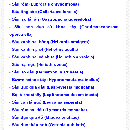
- Sâu róm (Euproctis chrysorrhoea)
- Sâu ống sáp (Galleria mellonella)
- Sâu hại lá lớn (Gastropacha quereifolia)
- Sâu non đục củ khoai tây (Gnorimosechesma
operculella)
- Sâu xanh hại bông (Heliothis armigera)
- Sâu xanh hại ớt (Heliothis asulla)
- Sâu xanh hại cà chua (Heliothis absolela)
- Sâu hại ngô (Heliothis zeae)
- Sâu đo đậu (Hemerophila atrineatia)
- Bướm hại táo tây (Hyponomeuta malinellus)
- Sâu đục quả đậu (Laspeyresia migricana)
- Bọ lá khoai tây (Leptinotarsa decemlineata)
- Sâu cắn lá ngô (Leucania separata)
- Sâu róm hại dâu (Lymantria monaeha)
- Sâu đục quả đỗ (Maruca telulatis)
- Sâu đục thân ngô (Ostrinia nubilatis)