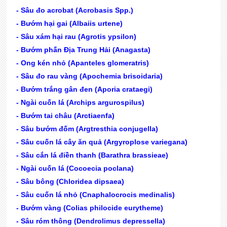
- Sâu đo acrobat (Acrobasis Spp.)
- Bướm hại gai (Albaiis urtene)
- Sâu xám hại rau (Agrotis ypsilon)
- Bướm phấn Địa Trung Hải (Anagasta)
- Ong kén nhỏ (Apanteles glomeratris)
- Sâu đo rau vàng (Apochemia brisoidaria)
- Bướm trắng gân đen (Aporia crataegi)
- Ngài cuốn lá (Archips argurospilus)
- Bướm tai châu (Arctiaenfa)
- Sâu bướm đốm (Argtresthia conjugella)
- Sâu cuốn lá cây ăn quả (Argyroplose variegana)
- Sâu cắn lá điền thanh (Barathra brassieae)
- Ngài cuốn lá (Cocoecia poclana)
- Sâu bông (Chloridea dipsaea)
- Sâu cuốn lá nhỏ (Cnaphalocrocis medinalis)
- Bướm vàng (Colias philocide eurytheme)
- Sâu róm thông (Dendrolimus depressella)