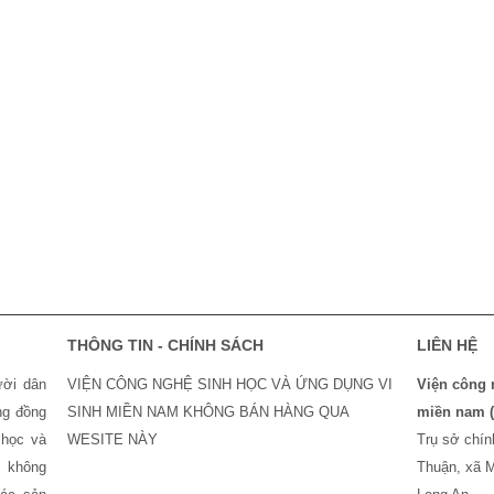
THÔNG TIN - CHÍNH SÁCH
LIÊN HỆ
ời dân
VIỆN CÔNG NGHỆ SINH HỌC VÀ ỨNG DỤNG VI
Viện công n
ng đồng
SINH MIỀN NAM KHÔNG BÁN HÀNG QUA
miền nam 
học và
WESITE NÀY
Trụ sở chi
̃ không
Thuận, xã M