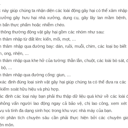
.
này giúp chúng ta nhận diện các loài động gây hại có thể xâm nhập
xưởng gây hưu hại nhà xưởng, dụng cụ, gây lây lan mầm bệnh,
m bẩn thực phẩm hoặc nhiễm chéo.
 thông thường động vật gây hại gồm các nhóm như sau:
thâm nhập từ đất lên: kiến, mối, mọt, …
thâm nhập qua đường bay: dán, ruồi, muỗi, chim, các loại bọ biết 
, ong, nhện, …
thâm nhập qua khe hở của tường: thằn lằn, chuột, các loài bò sát, 
i bộ, …
 thâm nhập qua đường cống: giun, …
xác định đúng loại sinh vật gây hại giúp chúng ta có thể đưa ra các 
kiểm soát hữu hiệu và phù hợp.
c định các loại này bạn phải thu thập dữ liệu quá khứ về các loài 
 phỏng vấn người lao động ngay cả bảo vệ, chị lao công, xem xét 
ụ và tính đa dạng sinh học trong khu vực nhà máy của bạn.
với phân tích chuyên sâu cần phải thực hiện bởi các chuyên gia
ên môn.