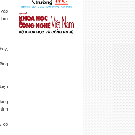
 vào
 làm
bay,
động
biện
động
tính
 có