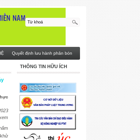
HỆ
Quyết định lưu hành phân bón
THÔNG TIN HỮU ÍCH
́y
hực
2023
 xem
hẩm
 khử