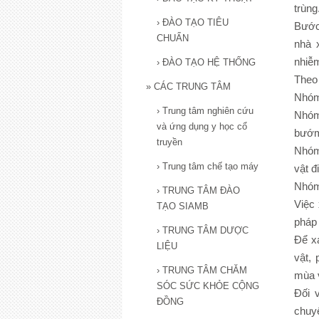
trùng
›
ĐÀO TẠO TIÊU
Bước 
CHUẨN
nhà 
nhiễ
›
ĐÀO TẠO HỆ THỐNG
Theo
»
CÁC TRUNG TÂM
Nhóm 
›
Trung tâm nghiên cứu
Nhóm 
và ứng dụng y học cổ
bướm
truyền
Nhóm 
›
Trung tâm chế tạo máy
vật đ
Nhóm
›
TRUNG TÂM ĐÀO
Việc 
TẠO SIAMB
pháp 
›
TRUNG TÂM DƯỢC
Để xá
LIỆU
vật,
›
TRUNG TÂM CHĂM
mùa v
SÓC SỨC KHỎE CỘNG
Đối 
ĐỒNG
chuy