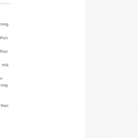
trong
thực
thực
 nhà
̉m
 máy
 theo