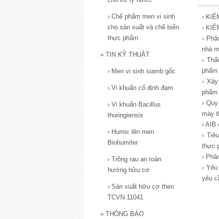
›
Chế phẩm men vi sinh
› KI
cho sản xuất và chế biến
› KI
thực phẩm
› Phân
nhà m
»
TIN KỸ THUẬT
› Thẩ
phẩm
›
Men vi sinh siamb gốc
› Xây
›
Vi khuẩn cố định đạm
phẩm
› Quy
›
Vi khuẩn Bacillus
máy t
thuringiensis
› AIB 
›
Humic lên men
› Tiêu
Biohumifer
thực 
› Phân
›
Trồng rau an toàn
› Yêu 
hướng hữu cơ
yêu c
›
Sản xuất hữu cơ theo
TCVN 11041
»
THÔNG BÁO