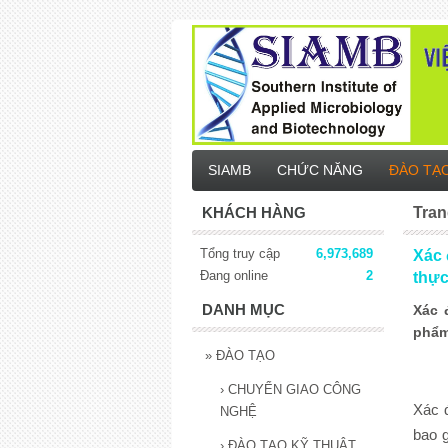
SIAMB
CHỨC NĂNG
ĐÀO TẠ
KHÁCH HÀNG
Tran
Tổng truy cập
6,973,689
Xác 
Đang online
2
thự
DANH MỤC
Xác 
phẩ
»
ĐÀO TẠO
›
CHUYỂN GIAO CÔNG
Xác đ
NGHỆ
bao g
›
ĐÀO TẠO KỸ THUẬT