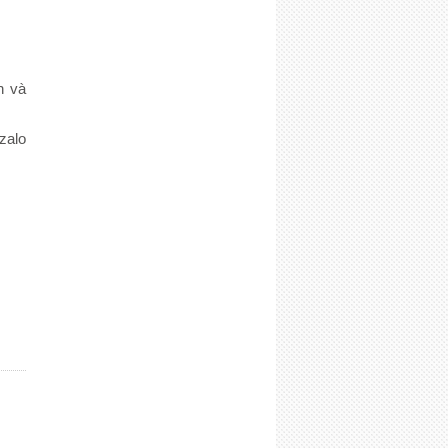
h và
zalo