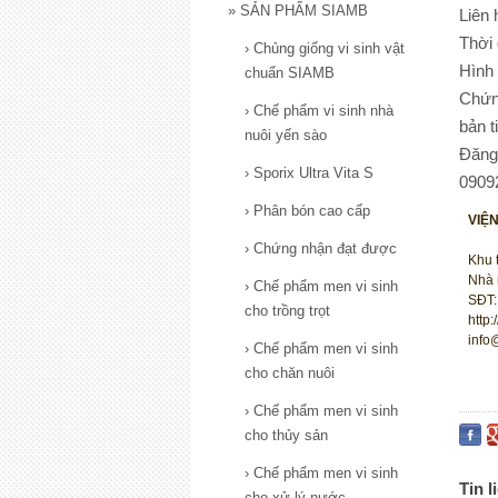
»
SẢN PHẨM SIAMB
Liên
Thời
›
Chủng giống vi sinh vật
Hình
chuẩn SIAMB
Chứn
›
Chế phẩm vi sinh nhà
bản t
nuôi yến sào
Đăng
›
Sporix Ultra Vita S
0909
›
Phân bón cao cấp
VIỆ
›
Chứng nhận đạt được
Khu 
Nhà 
›
Chế phẩm men vi sinh
SĐT:
cho trồng trọt
http
info
›
Chế phẩm men vi sinh
cho chăn nuôi
›
Chế phẩm men vi sinh
cho thủy sản
›
Chế phẩm men vi sinh
Tin l
cho xử lý nước