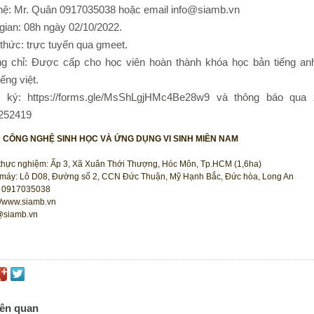
 hệ: Mr. Quân 0917035038 hoặc email info@siamb.vn
 gian: 08h ngày 02/10/2022.
 thức: trực tuyến qua gmeet.
g chỉ: Được cấp cho học viên hoàn thành khóa học bản tiếng an
iếng việt.
 ký: https://forms.gle/MsShLgjHMc4Be28w9 và thông báo qua 
252419
N CÔNG NGHỆ SINH HỌC VÀ ỨNG DỤNG VI SINH MIỀN NAM
thực nghiệm: Ấp 3, Xã Xuân Thới Thượng, Hóc Môn, Tp.HCM (1,6ha)
máy: Lô D08, Đường số 2, CCN Đức Thuận, Mỹ Hạnh Bắc, Đức hòa, Long An
 0917035038
://www.siamb.vn
@siamb.vn
iên quan