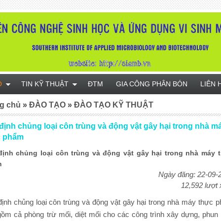
O
TIN KỸ THUẬT
ĐTM
GIA CÔNG PHÂN BÓN
LIÊN 
g chủ
»
ĐÀO TẠO
»
ĐÀO TẠO KỸ THUẬT
định chủng loại côn trùng và động vật gây hại trong nhà ma
c phẩm
định chủng loại côn trùng và động vật gây hại trong nhà máy t
m
Ngày đăng: 22-09-
12,592 lượt
ịnh chủng loại côn trùng và động vật gây hại trong nhà máy thực p
ồm cả phòng trừ mối, diệt mối cho các công trình xây dựng, phun