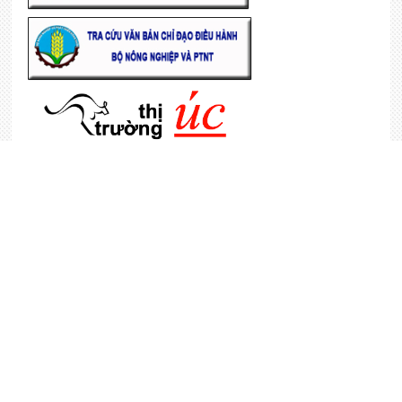
KHÁCH HÀNG
Tổng truy cập
6,976,473
Đang online
14
DANH MỤC