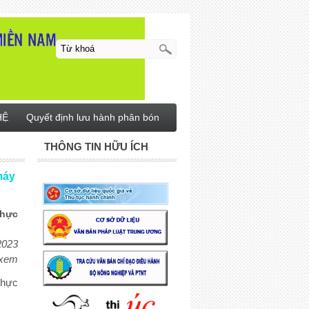
HỆ
Quyết định lưu hành phân bón
THÔNG TIN HỮU ÍCH
máy
thực
2023
 xem
thực