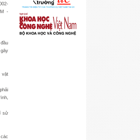
02-
M -
 đầu
 gây
 vật
phải
ình,
ể sử
 các