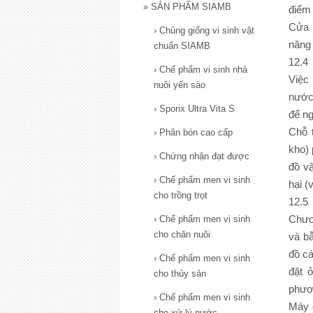
»
SẢN PHẨM SIAMB
điểm 
Cửa 
›
Chủng giống vi sinh vật
năng 
chuẩn SIAMB
12.4
›
Chế phẩm vi sinh nhà
Việc
nuôi yến sào
nước 
›
Sporix Ultra Vita S
để n
Chỗ t
›
Phân bón cao cấp
kho) 
›
Chứng nhận đạt được
đồ vậ
›
Chế phẩm men vi sinh
hại (
cho trồng trọt
12.5 
Chươn
›
Chế phẩm men vi sinh
cho chăn nuôi
và bẫ
đồ cá
›
Chế phẩm men vi sinh
đặt 
cho thủy sản
phươn
›
Chế phẩm men vi sinh
Máy d
cho xử lý nước