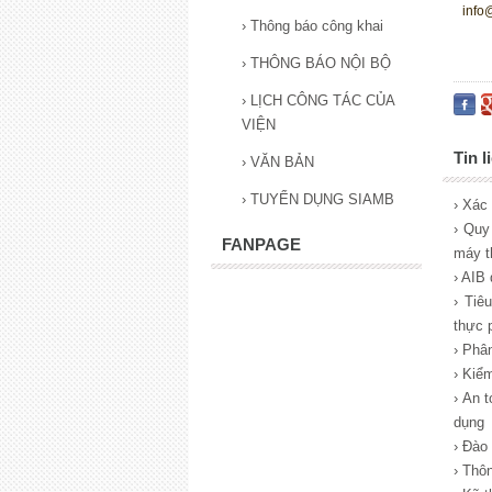
info
›
Thông báo công khai
›
THÔNG BÁO NỘI BỘ
›
LỊCH CÔNG TÁC CỦA
VIỆN
Tin l
›
VĂN BẢN
›
TUYỂN DỤNG SIAMB
› Xác 
› Quy
FANPAGE
máy t
› AIB 
› Tiêu
thực 
› Phân
› Kiể
› An t
dụng
› Đào
› Thô