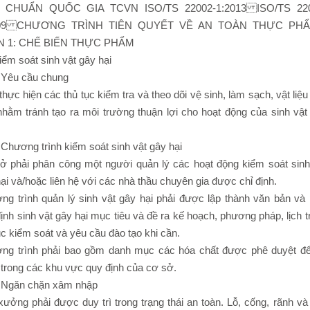
U CHUẨN QUỐC GIA TCVN ISO/TS 22002-1:2013 ISO/TS 220
009 CHƯƠNG TRÌNH TIÊN QUYẾT VỀ AN TOÀN THỰC PHẨ
N 1: CHẾ BIẾN THỰC PHẨM
ểm soát sinh vật gây hại
 Yêu cầu chung
thực hiện các thủ tục kiểm tra và theo dõi vệ sinh, làm sạch, vật liệu
nhằm tránh tạo ra môi trường thuận lợi cho hoạt động của sinh vật
Chương trình kiểm soát sinh vật gây hại
ở phải phân công một người quản lý các hoạt động kiểm soát sinh
ại và/hoặc liên hệ với các nhà thầu chuyên gia được chỉ định.
ng trình quản lý sinh vật gây hại phải được lập thành văn bản và 
ịnh sinh vật gây hại mục tiêu và đề ra kế hoạch, phương pháp, lịch tr
ục kiểm soát và yêu cầu đào tạo khi cần.
ng trình phải bao gồm danh mục các hóa chất được phê duyệt đ
trong các khu vực quy định của cơ sở.
 Ngăn chặn xâm nhập
ưởng phải được duy trì trong trạng thái an toàn. Lỗ, cống, rãnh và