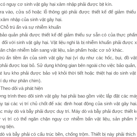
có nguy cơ sinh vật gây hại xâm nhập phải được bịt kín.
ra vào, cửa sổ hoặc lỗ thông gió phải được thiết kế để giảm thiểu
xâm nhập của sinh vật gây hại.
 Chỗ trú ẩn và sự nhiễm khuẩn
 bảo quản phải được thiết kế để giảm thiểu sự sẵn có của thực phẩ
đối với sinh vật gây hại. Vật liệu nghi là bị nhiễm khuẩn phải được x
găn chặn nhiễm bẩn sang vật liệu, sản phẩm hoặc cơ sở khác.
rú ẩn tiềm ẩn của sinh vật gây hại (ví dụ như các hốc, bụi, đồ vật
phải được loại bỏ. Sử dụng không gian bên ngoài cho việc bảo quản,
t lưu kho phải được bảo vệ khỏi thời tiết hoặc thiệt hại do sinh vật
ví dụ như phân chim).
Theo dõi và phát hiện
g trình theo dõi sinh vật gây hại phải bao gồm việc lắp đặt các má
y tại các vị trí chủ chốt để xác định hoạt động của sinh vật gây hại
c máy dò và bẫy phải được duy trì. Máy dò và bẫy phải được thiết k
ở vị trí có thể ngăn chặn nguy cơ nhiễm bẩn vật liệu, sản phẩm 
g tiện.
ò và bẫy phải có cấu trúc bền, chống trộm. Thiết bị này phải thích