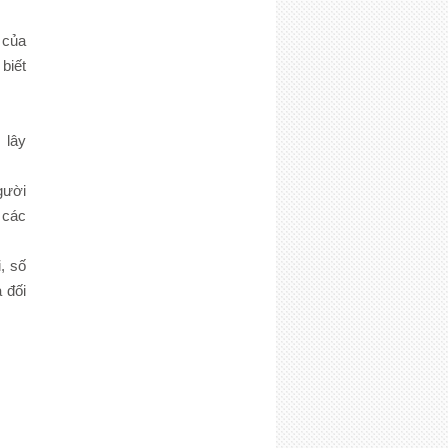
 của
biết
 lây
gười
 các
, số
 đối