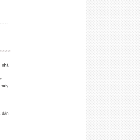
 nhà
̉m
 máy
̀ dân