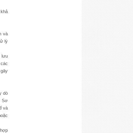
 khả
m và
ử lý
 lưu
 các
 gây
y dò
. Sơ
ế và
hoặc
 hợp