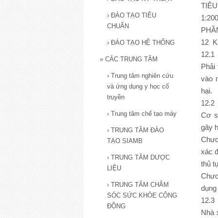
TIÊ
›
ĐÀO TẠO TIÊU
1:2
CHUẨN
PHẦ
12 Ki
›
ĐÀO TẠO HỆ THỐNG
12.1
»
CÁC TRUNG TÂM
Phải 
›
Trung tâm nghiên cứu
vào 
và ứng dụng y học cổ
hại.
truyền
12.2 
›
Trung tâm chế tạo máy
Cơ s
gây h
›
TRUNG TÂM ĐÀO
Chươ
TẠO SIAMB
xác đ
›
TRUNG TÂM DƯỢC
thủ t
LIỆU
Chươ
›
TRUNG TÂM CHĂM
dụng 
SÓC SỨC KHỎE CỘNG
12.3
ĐỒNG
Nhà x