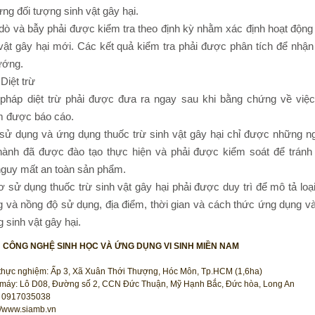
ừng đối tượng sinh vật gây hại.
dò và bẫy phải được kiểm tra theo định kỳ nhằm xác định hoạt động
vật gây hại mới. Các kết quả kiểm tra phải được phân tích để nhận 
ướng.
Diệt trừ
 pháp diệt trừ phải được đưa ra ngay sau khi bằng chứng về việc
m được báo cáo.
 sử dụng và ứng dụng thuốc trừ sinh vật gây hại chỉ được những n
hành đã được đào tạo thực hiện và phải được kiểm soát để tránh
nguy mất an toàn sản phẩm.
 sử dụng thuốc trừ sinh vật gây hại phải được duy trì để mô tả loại
 và nồng độ sử dụng, địa điểm, thời gian và cách thức ứng dụng và
 sinh vật gây hại.
N CÔNG NGHỆ SINH HỌC VÀ ỨNG DỤNG VI SINH MIỀN NAM
thực nghiệm: Ấp 3, Xã Xuân Thới Thượng, Hóc Môn, Tp.HCM (1,6ha)
máy: Lô D08, Đường số 2, CCN Đức Thuận, Mỹ Hạnh Bắc, Đức hòa, Long An
 0917035038
://www.siamb.vn