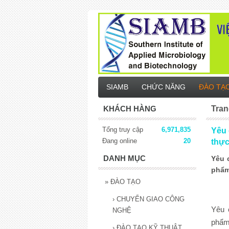
SIAMB
CHỨC NĂNG
ĐÀO TẠ
KHÁCH HÀNG
Tran
Tổng truy cập
6,971,835
Yêu c
Đang online
20
thự
DANH MỤC
Yêu c
phẩm
»
ĐÀO TẠO
›
CHUYỂN GIAO CÔNG
Yêu c
NGHỆ
phẩm
›
ĐÀO TẠO KỸ THUẬT