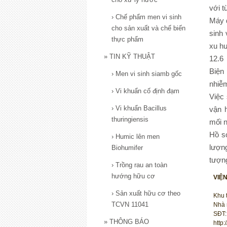
với t
›
Chế phẩm men vi sinh
Máy 
cho sản xuất và chế biến
sinh 
thực phẩm
xu h
»
TIN KỸ THUẬT
12.6 
Biện
›
Men vi sinh siamb gốc
nhiễ
›
Vi khuẩn cố định đạm
Việc
›
Vi khuẩn Bacillus
vận 
thuringiensis
mối 
Hồ sơ
›
Humic lên men
lượng
Biohumifer
tượng
›
Trồng rau an toàn
hướng hữu cơ
VIỆ
›
Sản xuất hữu cơ theo
Khu 
TCVN 11041
Nhà 
SĐT:
»
THÔNG BÁO
http