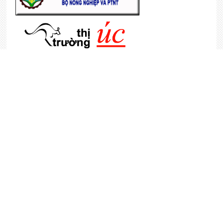
KHÁCH HÀNG
Tổng truy cập
6,974,195
Đang online
5
DANH MỤC
»
ĐÀO TẠO
›
CHUYỂN GIAO CÔNG NGHỆ