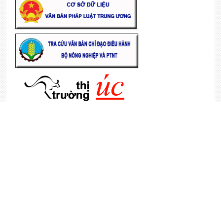
KHÁCH HÀNG
Tổng truy cập
6,975,078
Đang online
3