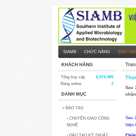
SIAMB
CHỨC NĂNG
ĐÀO TẠ
KHÁCH HÀNG
Tran
Tổng truy cập
6,974,489
Thực
Đang online
3
Sau 
DANH MỤC
nhận
»
ĐÀO TẠO
Sau 2
›
CHUYỂN GIAO CÔNG
Viện 
NGHỆ
Chứn
›
ĐÀO TẠO KỸ THUẬT