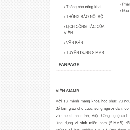
› Phân
›
Thông báo công khai
› Đào
›
THÔNG BÁO NỘI BỘ
›
LỊCH CÔNG TÁC CỦA
VIỆN
›
VĂN BẢN
›
TUYỂN DỤNG SIAMB
FANPAGE
VIỆN SIAMB
Với sứ mệnh mang khoa học phục vụ ngư
để làm giàu cho cuộc sống người dân, cộ
và cho chính mình, Viện Công nghệ sinh 
ứng dụng vi sinh miền nam (SIAMB) đa