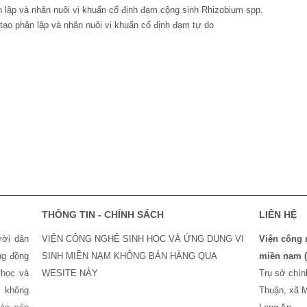
 lập và nhân nuôi vi khuẩn cố định đạm cộng sinh Rhizobium spp.
 tạo phân lập và nhân nuôi vi khuẩn cố định đạm tự do
THÔNG TIN - CHÍNH SÁCH
LIÊN HỆ
ời dân
VIỆN CÔNG NGHỆ SINH HỌC VÀ ỨNG DỤNG VI
Viện công n
ng đồng
SINH MIỀN NAM KHÔNG BÁN HÀNG QUA
miền nam 
học và
WESITE NÀY
Trụ sở chi
̃ không
Thuận, xã M