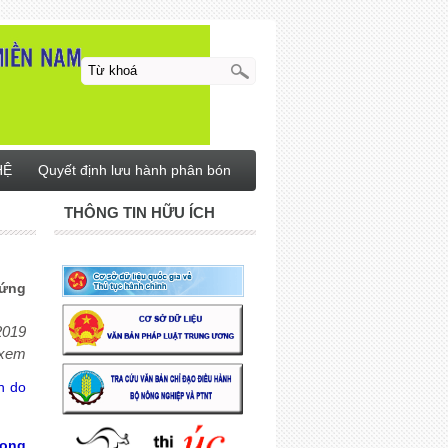
HỆ
Quyết định lưu hành phân bón
THÔNG TIN HỮU ÍCH
hứng
2019
 xem
n do
rong