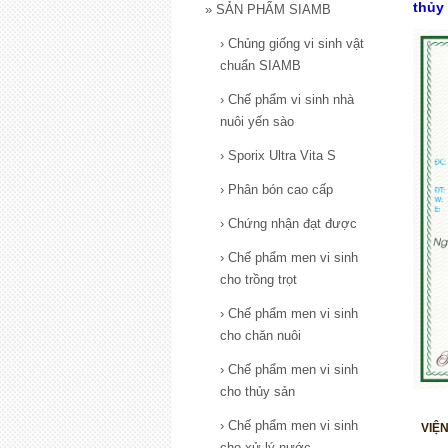
thủy
»
SẢN PHẨM SIAMB
›
Chủng giống vi sinh vật
chuẩn SIAMB
›
Chế phẩm vi sinh nhà
nuôi yến sào
›
Sporix Ultra Vita S
›
Phân bón cao cấp
›
Chứng nhận đạt được
›
Chế phẩm men vi sinh
cho trồng trọt
›
Chế phẩm men vi sinh
cho chăn nuôi
›
Chế phẩm men vi sinh
cho thủy sản
›
Chế phẩm men vi sinh
VIỆ
cho xử lý nước