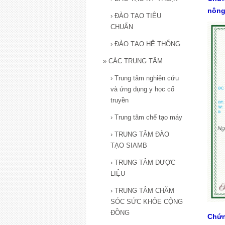
nông
›
ĐÀO TẠO TIÊU
CHUẨN
›
ĐÀO TẠO HỆ THỐNG
»
CÁC TRUNG TÂM
›
Trung tâm nghiên cứu
và ứng dụng y học cổ
truyền
›
Trung tâm chế tạo máy
›
TRUNG TÂM ĐÀO
TẠO SIAMB
›
TRUNG TÂM DƯỢC
LIỆU
›
TRUNG TÂM CHĂM
SÓC SỨC KHỎE CỘNG
ĐỒNG
Chứn