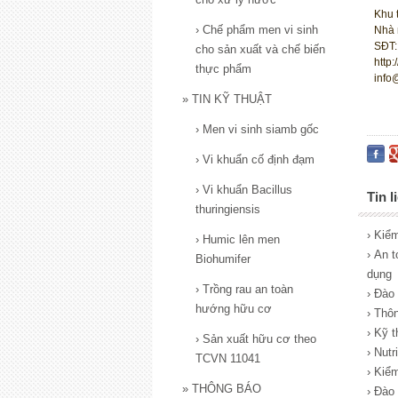
Khu 
›
Chế phẩm men vi sinh
Nhà 
SĐT:
cho sản xuất và chế biến
http
thực phẩm
info
»
TIN KỸ THUẬT
›
Men vi sinh siamb gốc
›
Vi khuẩn cố định đạm
›
Vi khuẩn Bacillus
Tin l
thuringiensis
› Kiể
›
Humic lên men
› An t
Biohumifer
dụng
›
Trồng rau an toàn
› Đào
hướng hữu cơ
› Thô
› Kỹ 
›
Sản xuất hữu cơ theo
› Nutr
TCVN 11041
› Kiể
»
THÔNG BÁO
› Đào