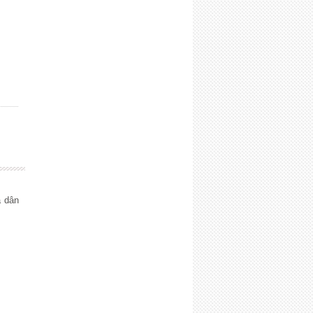
̀ dân