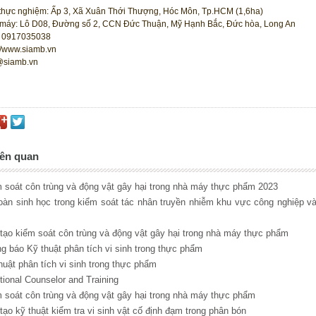
thực nghiệm: Ấp 3, Xã Xuân Thới Thượng, Hóc Môn, Tp.HCM (1,6ha)
máy: Lô D08, Đường số 2, CCN Đức Thuận, Mỹ Hạnh Bắc, Đức hòa, Long An
 0917035038
://www.siamb.vn
@siamb.vn
iên quan
m soát côn trùng và động vật gây hại trong nhà máy thực phẩm 2023
oàn sinh học trong kiểm soát tác nhân truyền nhiễm khu vực công nghiệp va
 tạo kiểm soát côn trùng và động vật gây hại trong nhà máy thực phẩm
ng báo Kỹ thuật phân tích vi sinh trong thực phẩm
thuật phân tích vi sinh trong thực phẩm
itional Counselor and Training
m soát côn trùng và động vật gây hại trong nhà máy thực phẩm
 tạo kỹ thuật kiểm tra vi sinh vật cố định đạm trong phân bón